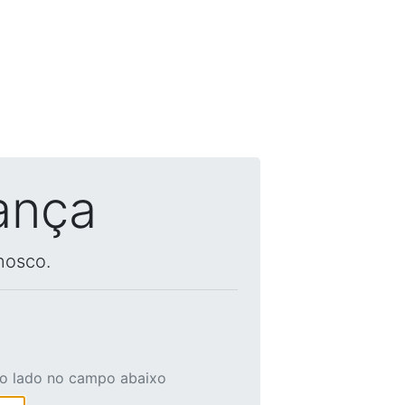
ança
nosco.
ao lado no campo abaixo