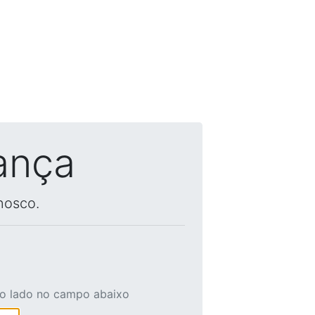
ança
nosco.
ao lado no campo abaixo